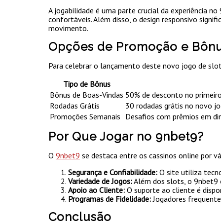
A jogabilidade é uma parte crucial da experiência no
confortáveis. Além disso, o design responsivo signi
movimento.
Opções de Promoção e Bônu
Para celebrar o lançamento deste novo jogo de slo
Tipo de Bônus
Bônus de Boas-Vindas
50% de desconto no primeiro
Rodadas Grátis
30 rodadas grátis no novo jo
Promoções Semanais
Desafios com prêmios em din
Por Que Jogar no 9nbet9?
O
9nbet9
se destaca entre os cassinos online por vá
Segurança e Confiabilidade:
O site utiliza tec
Variedade de Jogos:
Além dos slots, o 9nbet9 
Apoio ao Cliente:
O suporte ao cliente é dispo
Programas de Fidelidade:
Jogadores frequentes
Conclusão