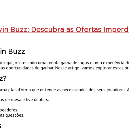
in Buzz: Descubra as Ofertas Imperdí
in Buzz
Portugal, oferecendo uma ampla gama de jogos e uma experiência de
uas oportunidades de ganhar. Neste artigo, vamos explorar estas 
z?
uma plataforma que entende as necessidades dos seus jogadores. A
os de mesa e live dealers.
ogadores.
 as questões.
s