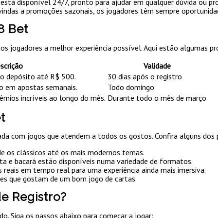
está disponível 24/7, pronto para ajudar em qualquer dúvida ou pr
indas a promoções sazonais, os jogadores têm sempre oportunidad
8 Bet
s jogadores a melhor experiência possível. Aqui estão algumas p
scrição
Validade
o depósito até R$ 500.
30 dias após o registro
o em apostas semanais.
Todo domingo
rêmios incríveis ao longo do mês.
Durante todo o mês de março
t
ada com jogos que atendem a todos os gostos. Confira alguns dos pr
e os clássicos até os mais modernos temas.
eta e bacará estão disponíveis numa variedade de formatos.
 reais em tempo real para uma experiência ainda mais imersiva.
les que gostam de um bom jogo de cartas.
e Registro?
do. Siga os passos abaixo para começar a jogar: