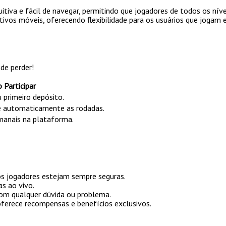
uitiva e fácil de navegar, permitindo que jogadores de todos os nív
tivos móveis, oferecendo flexibilidade para os usuários que jogam
de perder!
 Participar
 primeiro depósito.
ve automaticamente as rodadas.
emanais na plataforma.
dos jogadores estejam sempre seguras.
s ao vivo.
com qualquer dúvida ou problema.
ferece recompensas e benefícios exclusivos.