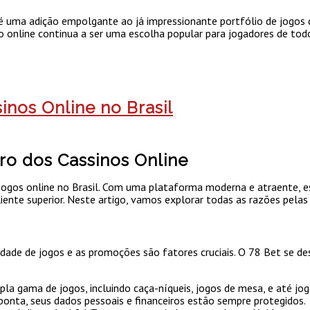
é uma adição empolgante ao já impressionante portfólio de jogos 
no online continua a ser uma escolha popular para jogadores de tod
inos Online no Brasil
ro dos Cassinos Online
 jogos online no Brasil. Com uma plataforma moderna e atraente,
liente superior. Neste artigo, vamos explorar todas as razões pelas
iedade de jogos e as promoções são fatores cruciais. O 78 Bet se d
 gama de jogos, incluindo caça-níqueis, jogos de mesa, e até jogo
ponta, seus dados pessoais e financeiros estão sempre protegidos.