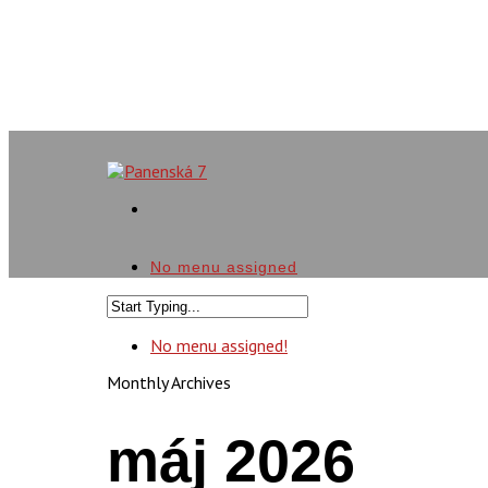
No menu assigned
No menu assigned!
Monthly Archives
máj 2026