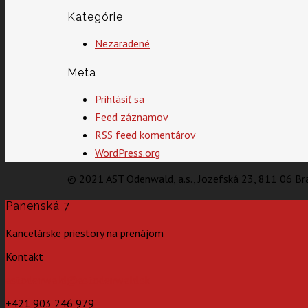
Kategórie
Nezaradené
Meta
Prihlásiť sa
Feed záznamov
RSS feed komentárov
WordPress.org
© 2021 AST Odenwald, a.s., Jozefská 23, 811 06 Br
Panenská 7
Kancelárske priestory na prenájom
Kontakt
astodenwald@astodenwald.sk
+421 903 246 979