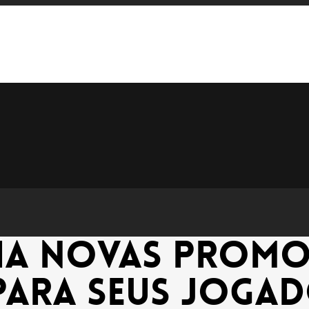
ia Novas Promo
 para Seus Joga