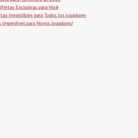
fertas Exclusivas para Você
as Irresistibles para Todos los Jugadores
 Imperdível para Novos Jogadores!