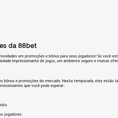
es da 88bet
 novidades em promoções e bônus para seus jogadores! Se você est
iedade impressionante de jogos, um ambiente seguro e muitas ofert
res bônus e promoções do mercado. Nesta temporada, eles estão 
emocionantes que você pode esperar:
sito.
os jogadores.