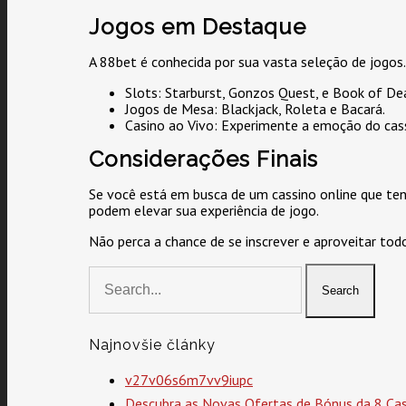
Jogos em Destaque
A 88bet é conhecida por sua vasta seleção de jogos
Slots: Starburst, Gonzos Quest, e Book of De
Jogos de Mesa: Blackjack, Roleta e Bacará.
Casino ao Vivo: Experimente a emoção do cass
Considerações Finais
Se você está em busca de um cassino online que te
podem elevar sua experiência de jogo.
Não perca a chance de se inscrever e aproveitar todo
Najnovšie články
v27v06s6m7vv9iupc
Descubra as Novas Ofertas de Bónus da 8 Ca